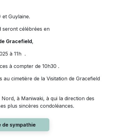
 et Guylaine
.
d
seront célébrées en
 de Gracefield
,
2025 à 11h .
nces à compter de
10h30 .
es au
cimetière de la Visitation de Gracefield
Nord, à Maniwaki, à qui la direction des
 ses plus sincères condoléances.
e de sympathie