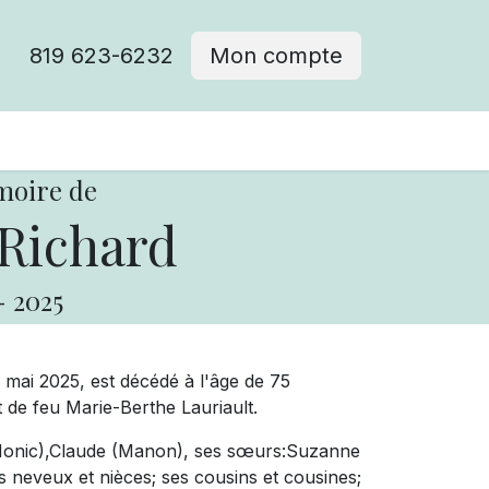
819 623-6232
Mon compte
moire de
Richard
-
2025
7 mai 2025, est décédé
à l'âge de
75
t de feu Marie-Berthe Lauriault.
(Monic),Claude (Manon), ses sœurs:Suzanne
es neveux et nièces; ses cousins et cousines;