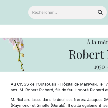
ts
Devenir membre
Votre coopérative
À la mé
Robert 
1950
Au
CISSS de l'Outaouais - Hôpital de Maniwaki, le 1
ans
M.
Robert Richard,
fils de feu Honoré Richard e
M. Richard laisse dans le deuil
ses frères: Jacques 
(Raymond) et Ginette (Gérald)
. Il quitte également s