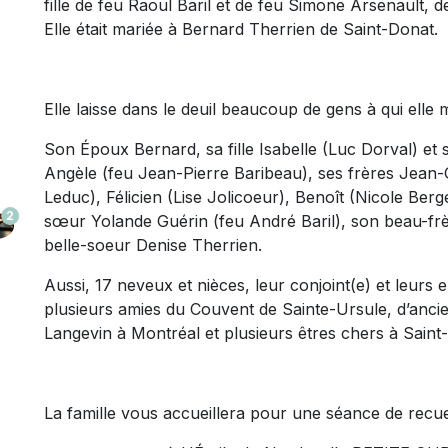
fille de feu Raoul Baril et de feu Simone Arsenault, d
Elle était mariée à Bernard Therrien de Saint-Donat.
Elle laisse dans le deuil beaucoup de gens à qui elle
Son Époux Bernard, sa fille Isabelle (Luc Dorval) et s
Angèle (feu Jean-Pierre Baribeau), ses frères Jean-
Leduc), Félicien (Lise Jolicoeur), Benoît (Nicole Berge
2
sœur Yolande Guérin (feu André Baril), son beau-frè
belle-soeur Denise Therrien.
Aussi, 17 neveux et nièces, leur conjoint(e) et leurs e
plusieurs amies du Couvent de Sainte-Ursule, d’ancien
Langevin à Montréal et plusieurs êtres chers à Saint
La famille vous accueillera pour une séance de recu