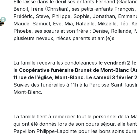
Elle laisse dans le deuil ses enfants Fernand (Gaétan
Benoit, Irène (Christian), ses petits-enfants Françoi
Frédéric, Steve, Philippe, Sophie, Jonathan, Emmanue
9
Maude, Samuel, Ève, Mia, Rafaelle, Mikaelle, Téo, K
Phoebe, ses sœurs et son frère : Denise, Rollande, 
plusieurs neveux, nièces parents et ami(e)s.
La famille recevra les condoléances
le vendredi 2 fé
la
Coopérative funéraire Brunet de Mont-Blanc (A
11 rue de l’église, Mont-Blanc. Le samedi 3 février 
Suivies des funérailles à 11h à la Paroisse Saint-faus
Mont-Blanc.
La famille tient à remercier tout le personnel de la M
qui ont été donnés lors de son cours séjour. elle tien
Papvillon Philippe-Lapointe pour les bons soins dura