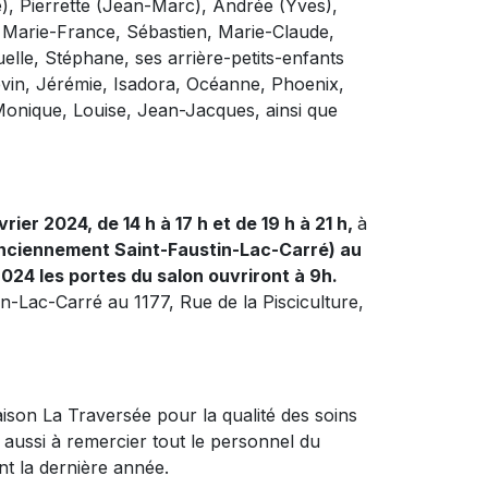
e), Pierrette (Jean-Marc), Andrée (Yves),
s, Marie-France, Sébastien, Marie-Claude,
lle, Stéphane, ses arrière-petits-enfants
evin, Jérémie, Isadora, Océanne, Phoenix,
Monique, Louise, Jean-Jacques, ainsi que
vrier 2024, de 14 h à 17 h et de 19 h à 21 h,
à
nciennement Saint-Faustin-Lac-Carré) au
2024 les portes du salon ouvriront à 9h.
tin-Lac-Carré au 1177, Rue de la Pisciculture,
aison La Traversée pour la qualité des soins
t aussi à remercier tout le personnel du
nt la dernière année.