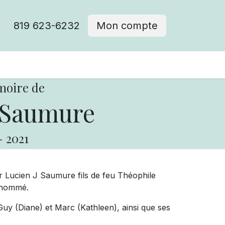
819 623-6232
Mon compte
moire de
 Saumure
-
2021
ur Lucien J Saumure fils de feu Théophile
Dénommé.
s Guy (Diane) et Marc (Kathleen), ainsi que ses