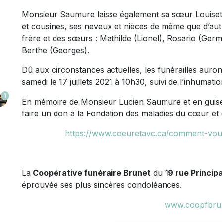
Monsieur Saumure laisse également sa sœur Louisette
et cousines, ses neveux et nièces de même que d’autr
frère et des sœurs : Mathilde (Lionel), Rosario (Germa
Berthe (Georges).
Dû aux circonstances actuelles, les funérailles auron
samedi le 17 juillets 2021 à 10h30, suivi de l’inhumati
1
En mémoire de Monsieur Lucien Saumure et en guise 
faire un don à la Fondation des maladies du cœur et 
https://www.coeuretavc.ca/comment-vou
La
Coopérative funéraire Brunet
du
19 rue Princip
éprouvée ses plus sincères condoléances.
www.coopfbru