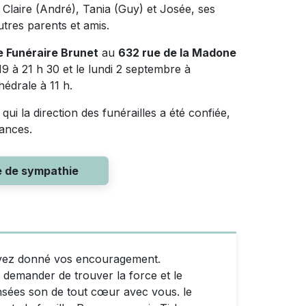
Claire (André), Tania (Guy) et Josée, ses
utres parents et amis.
 Funéraire Brunet
au
632 rue de la Madone
 à 21 h 30 et le lundi 2 septembre à
hédrale à 11 h.
ui la direction des funérailles a été confiée,
éances.
e de sympathie
'avez donné vos encouragement.
demander de trouver la force et le
nsées son de tout cœur avec vous. le