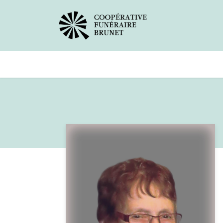
Avis de décès
Services offer