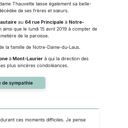
adame Thauvette laisse également sa belle-
rédécédée de ses frères et sœurs.
autaire
au
64 rue Principale
à
Notre-
h ainsi que le lundi 15 avril 2019 à compter de
imetière de la paroisse.
 de la famille de Notre-Dame-du-Laus.
done
à
Mont-Laurier
à qui la direction des
 ses plus sincères condoléances.
e de sympathie
 durant ces moments difficiles. Je pense