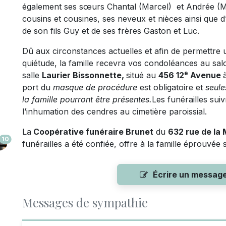
également ses sœurs Chantal (Marcel) et Andrée (Ma
cousins et cousines, ses neveux et nièces ainsi que d
de son fils Guy et de ses frères Gaston et Luc.
Dû aux circonstances actuelles et afin de permettre 
quiétude, la famille recevra vos condoléances au sa
e
salle
Laurier Bissonnette,
situé au
456 12
Avenue
port du
masque de procédure
est obligatoire et
seule
la famille pourront être présentes.
Les funérailles suiv
l’inhumation des cendres au cimetière paroissial.
La
Coopérative funéraire Brunet
du
632 rue de l
10
funérailles a été confiée, offre à la famille éprouvée
Écrire un messag
Messages de sympathie