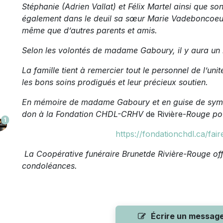
Stéphanie (Adrien Vallat) et Félix Martel ainsi que son a
également dans le deuil sa sœur Marie Vadeboncoeur,
même que d’autres parents et amis.
Selon les volontés de madame Gaboury, il y aura un r
La famille tient à remercier tout le personnel de l’u
les bons soins prodigués et leur précieux soutien.
En mémoire de madame Gaboury et en guise de sympat
don à la Fondation CHDL-CRHV
de Rivière-
Rouge pou
1
https://fondationchdl.ca/fa
La Coopérative funéraire Brunet
de Rivière-Rouge off
condoléances.
Écrire un messag