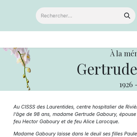
ts
Devenir membre
Votre coopérative
À la mé
Gertrude
1926
Au
CISSS des Laurentides, centre hospitalier de Rivi
l’âge de 98 ans, madame Gertrude Gaboury, épouse de 
feu Hector Gaboury et de feu Alice Larocque.
Madame Gaboury laisse dans le deuil ses filles Paule