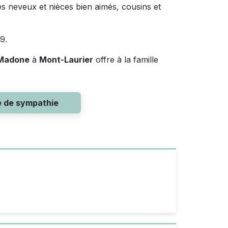
ses neveux et nièces bien aimés, cousins et
19.
 Madone
à
Mont-Laurier
offre à la famille
e de sympathie