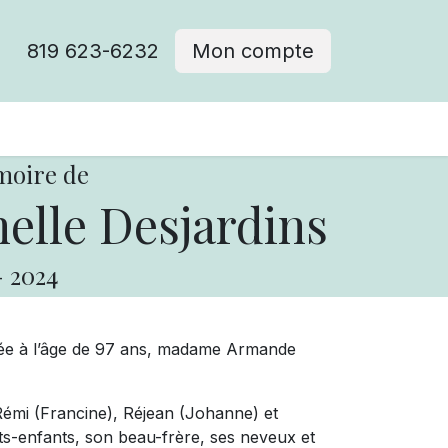
819 623-6232
Mon compte
moire de
lle Desjardins
-
2024
édée à l’âge de 97 ans, madame Armande
, Rémi (Francine), Réjean (Johanne) et
its-enfants, son beau-frère, ses neveux et