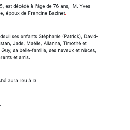
25, est décédé
à l'âge de
76 ans,
M.
Yves
tie, époux de Francine Bazinet
.
euil ses enfants Stéphanie (Patrick), David-
istan, Jade, Maélie, Alianna, Timothé et
e Guy, sa belle-famille, ses neveux et nièces,
rents et amis.
é aura lieu à la
,