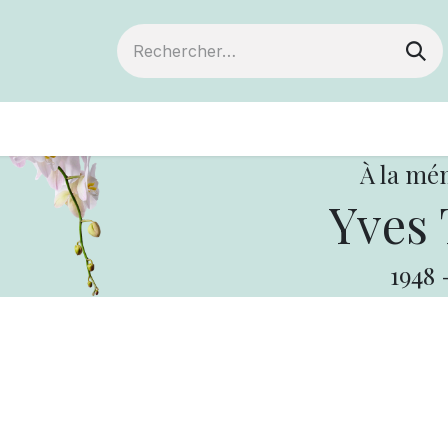
ts
Devenir membre
Votre coopérative
À la mé
Yves 
1948