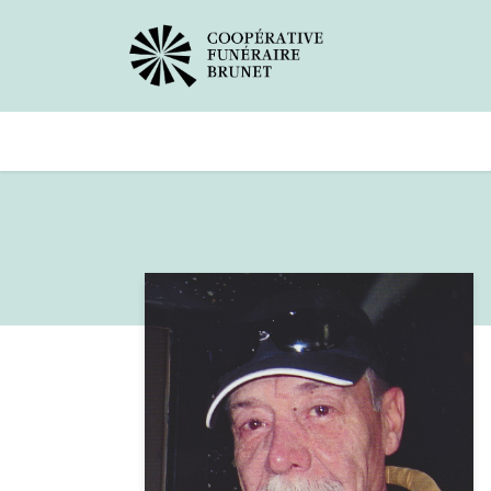
Avis de décès
Services offer