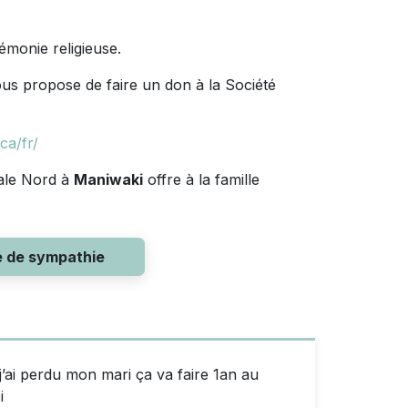
érémonie religieuse.
ous propose de faire un don à la Société
ca/fr/
pale Nord à
Maniwaki
offre à la famille
e de sympathie
j’ai perdu mon mari ça va faire 1an au
i