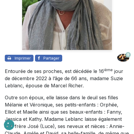
9
Imprimer
Partager
ième
Entourée de ses proches, est décédée le 16
jour
de décembre 2022 à l’âge de 66 ans, madame Suzie
Leblanc, épouse de Marcel Richer.
Outre son époux, elle laisse dans le deuil ses filles
Mélanie et Véronique, ses petits-enfants : Orphée,
Elliot et Maelle ainsi que ses beaux-enfants : Fanny,
Jessica et Kathy. Madame Leblanc laisse également
son frère José (Luce), ses neveux et nièces : Annie-
Claude, Amélie et David, sa belle-famille, de même que