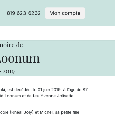
819 623-6232
Mon compte
moire de
 Loonum
-
2019
i, est décédée, le 01 juin 2019, à l’âge de 87
id Loonum et de feu Yvonne Jolivette,
le (Rhéal Joly) et Michel, sa petite fille