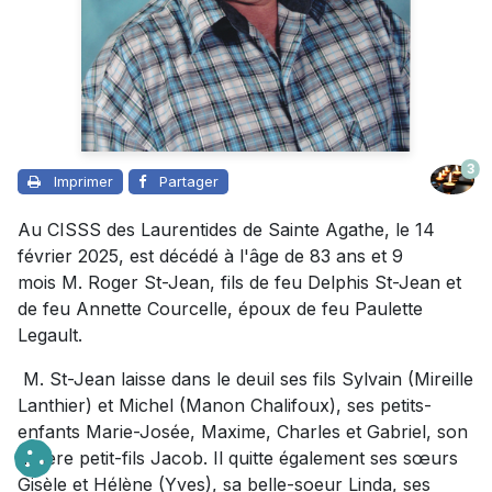
3
Imprimer
Partager
Au
CISSS des Laurentides de Sainte Agathe, le 14
février 2025, est décédé
à l'âge de
83 ans et
9
mois
M.
Roger St-Jean,
fils de feu Delphis St-Jean et
de feu Annette Courcelle,
époux
de feu
Paulette
Legault.
M. St-Jean laisse dans le deuil ses fils Sylvain (Mireille
Lanthier) et Michel (Manon Chalifoux), ses petits-
enfants Marie-Josée, Maxime, Charles et Gabriel, son
arrière petit-fils Jacob. Il quitte également ses sœurs
Gisèle et Hélène (Yves), sa belle-soeur Linda, ses