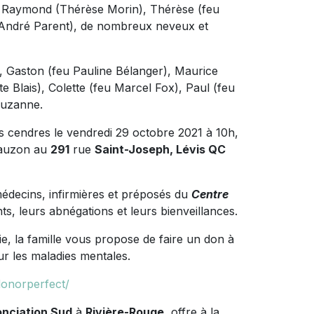
de, Raymond (Thérèse Morin), Thérèse (feu
 (André Parent), de nombreux neveux et
s, Gaston (feu Pauline Bélanger), Maurice
te Blais), Colette (feu Marcel Fox), Paul (feu
 Suzanne.
 cendres le vendredi 29 octobre 2021 à 10h,
-Lauzon au
291
rue
Saint-Joseph, Lévis QC
 médecins, infirmières et préposés du
Centre
s, leurs abnégations et leurs bienveillances.
, la famille vous propose de faire un don à
ur les maladies mentales.
donorperfect/
onciation Sud
à
Rivière-Rouge
, offre à la