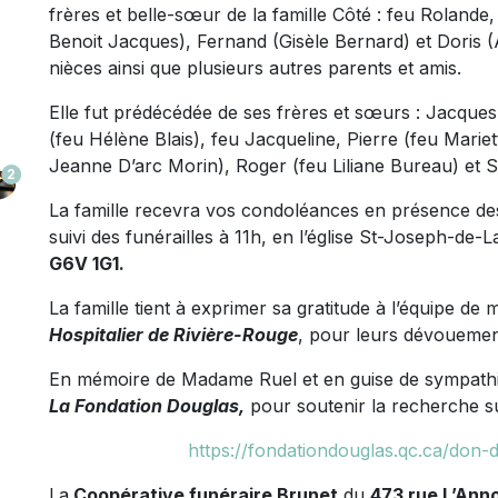
frères et belle-sœur de la famille Côté : feu Rolan
Benoit Jacques), Fernand (Gisèle Bernard) et Doris
nièces ainsi que plusieurs autres parents et amis.
Elle fut prédécédée de ses frères et sœurs : Jacque
(feu Hélène Blais), feu Jacqueline, Pierre (feu Mariet
Jeanne D’arc Morin), Roger (feu Liliane Bureau) et
2
La famille recevra vos condoléances en présence des
suivi des funérailles à 11h, en l’église St-Joseph-de
G6V 1G1.
La famille tient à exprimer sa gratitude à l’équipe de
Hospitalier de Rivière-Rouge
, pour leurs dévouement
En mémoire de Madame Ruel et en guise de sympathie
La Fondation Douglas,
pour soutenir la recherche s
https://fondationdouglas.qc.ca/don-
La
Coopérative funéraire Brunet
du
473 rue L’Ann