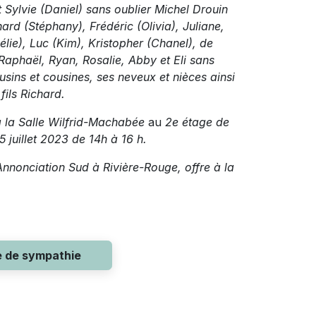
t Sylvie (Daniel) sans oublier Michel Drouin
hard (Stéphany), Frédéric (Olivia), Juliane,
élie), Luc (Kim), Kristopher (Chanel), de
Raphaël, Ryan, Rosalie, Abby et Eli sans
usins et cousines, ses neveux et nièces ainsi
fils Richard.
à la Salle Wilfrid-Machabée
au
2
e
étage de
5 juillet 2023 de 14h à 16 h.
Annonciation Sud à Rivière-Rouge, offre à la
e de sympathie