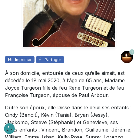
1
Imprimer
Partager
À son domicile, entourée de ceux qu’elle aimait, est
décédée le 18 mai 2020, à l’âge de 65 ans, Madame
Joyce Turgeon fille de feu René Turgeon et de feu
Françoise Turgeon, épouse de Paul Arbour.
Outre son époux, elle laisse dans le deuil ses enfants :
Cindy (Benoit), Kévin (Tania), Bryan (Jessy),
Jiackomo, Steeve (Stéphanie) et Genevieve, ses
petits-enfants : Vincent, Brandon, Guillaume, Jérémie,
William, Emma,Jshad, Kelly-Rose, Sunny, Lorenzo,