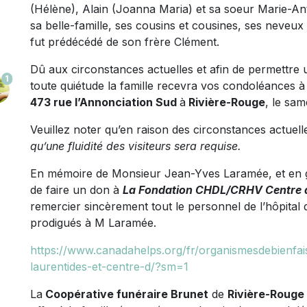
(Hélène), Alain (Joanna Maria) et sa soeur Marie-An
sa belle-famille, ses cousins et cousines, ses neveux e
fut prédécédé de son frère Clément.
Dû aux circonstances actuelles et afin de permettre
1
toute quiétude la famille recevra vos condoléances à
473 rue l’Annonciation Sud
à
Rivière-Rouge
, le sa
Veuillez noter qu’en raison des circonstances actuell
qu’une fluidité des visiteurs sera requise.
En mémoire de Monsieur Jean-Yves Laramée, et en gu
de faire un don à
La Fondation CHDL/CRHV Centre d
remercier sincèrement tout le personnel de l’hôpital
prodigués à M Laramée.
https://www.canadahelps.org/fr/organismesdebienfai
laurentides-et-centre-d/?sm=1
La
Coopérative funéraire Brunet
de
Rivière-Rouge