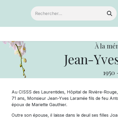
ts
Devenir membre
Votre coopérative
À la mé
Jean-Yve
1950
Au CISSS des Laurentides, Hôpital de Rivière-Rouge,
71 ans, Monsieur Jean-Yves Laramée fils de feu Ant
époux de Mariette Gauthier.
Outre son épouse, il laisse dans le deuil ses filles Jo