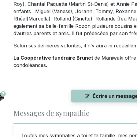
Roy), Chantal Paquette (Martin St-Denis) et Annie Pa
enfants : Miguel (Vaness), Jorann, Tommy, Roxanne(
Rhéal(Marcella), Rolland (Ginette), Rollande (feu Maur
également sa belle-famille Rozon plusieurs cousins e
d’autres parents et amis. Il fut prédécédé par son f
Selon ses dernières volontés, il n’y aura ni recueill
La Coopérative funéraire Brunet
de Maniwaki offre 
condoléances.
7
Écrire un messag
Messages de sympathie
Toutes mes symphaties à toi et ta famille, mes pe