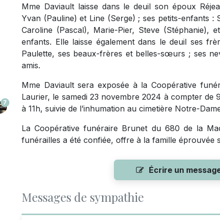
Mme Daviault laisse dans le deuil son époux Réjean
Yvan (Pauline) et Line (Serge) ; ses petits-enfants : 
Caroline (Pascal), Marie-Pier, Steve (Stéphanie), et
enfants. Elle laisse également dans le deuil ses frè
Paulette, ses beaux-frères et belles-sœurs ; ses nev
amis.
Mme Daviault sera exposée à la Coopérative funé
Laurier, le samedi 23 novembre 2024 à compter de 9h
7
à 11h, suivie de l’inhumation au cimetière Notre-Dam
La Coopérative funéraire Brunet du 680 de la Mado
funérailles a été confiée, offre à la famille éprouvée
Écrire un messag
Messages de sympathie