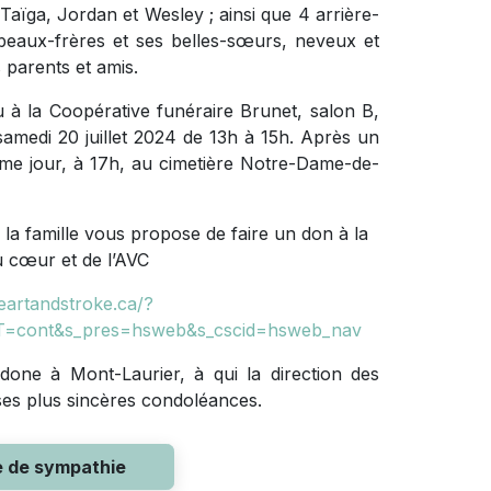
, Taïga, Jordan et Wesley ; ainsi que 4 arrière-
s beaux-frères et ses belles-sœurs, neveux et
 parents et amis.
 à la Coopérative funéraire Brunet, salon B,
amedi 20 juillet 2024 de 13h à 15h. Après un
ême jour, à 17h, au cimetière Notre-Dame-de-
la famille vous propose de faire un don à la
u cœur et de l’AVC
eartandstroke.ca/?
T=cont&s_pres=hsweb&s_cscid=hsweb_nav
one à Mont-Laurier, à qui la direction des
 ses plus sincères condoléances.
e de sympathie