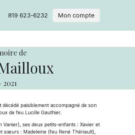
819 623-6232
Mon compte
moire de
Mailloux
-
2021
, est décédé paisiblement accompagné de son
oux de feu Lucille Gauthier.
th Vanier), ses deux petits-enfants : Xavier et
et sœurs : Madeleine (feu René Thériault),