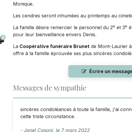
Monique.
Les cendres seront inhumées au printemps au cimet
e
e
La famille désire remercier le personnel du 2
et 3
é
pour leur bienveillance envers Denis.
4
La
Coopérative funéraire Brunet
de Mont-Laurier à q
offre à la famille éprouvée ses plus sincères condol
Écrire un messag
Messages de sympathie
sincères condoléances à toute la famille, j'ai co
cette triste circonstance.
- Janel Casoni,
le
7 mars 2022