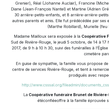
Grenier), Réal (Johanne Auclair), Francine (Miche
Diane (Jean-François Nantel) et Martine (Adrien Grégo
30 arrière-petits-enfants, et 8 arrière-arrière-petits
autres parents et amis. Elle fut prédécédée par ses 
(Marthe Robillard), Murielle (fe
Madame Mailloux sera exposée à la
Coopérative F
Sud de Rivière-Rouge, le jeudi 5 octobre, de 14 à 17 
2017, de 9 h à 10 h 30, suivi des funérailles à l’Égli
cimetière paro
En guise de sympathie, la famille vous propose d
centre de services Rivière-Rouge, et tient à remerci
prodigués avec respe
http://www.csssal.org/fileadmin/documents_cs
La
Coopérative funéraire Brunet de Rivièr
étéconfiéeoffre à la famille éprouvée 