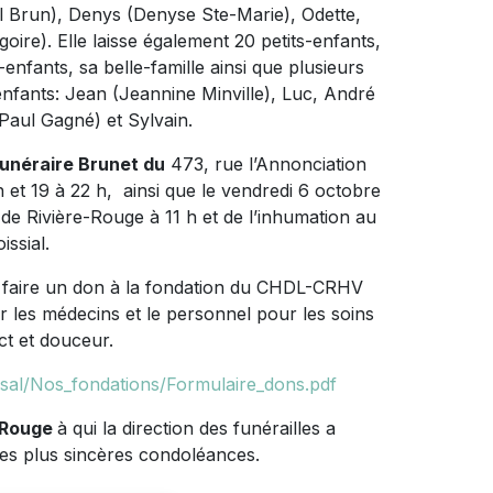
l Brun), Denys (Denyse Ste-Marie), Odette,
ire). Elle laisse également 20 petits-enfants,
-enfants, sa belle-famille ainsi que plusieurs
enfants: Jean (Jeannine Minville), Luc, André
u Paul Gagné) et Sylvain.
unéraire Brunet du
473, rue l’Annonciation
h et 19 à 22 h, ainsi que le vendredi 6 octobre
se de Rivière-Rouge à 11 h et de l’inhumation au
issial.
e faire un don à la fondation du CHDL-CRHV
er les médecins et le personnel pour les soins
ct et douceur.
ssal/Nos_fondations/Formulaire_dons.pdf
e-Rouge
à qui la direction des funérailles a
ses plus sincères condoléances.