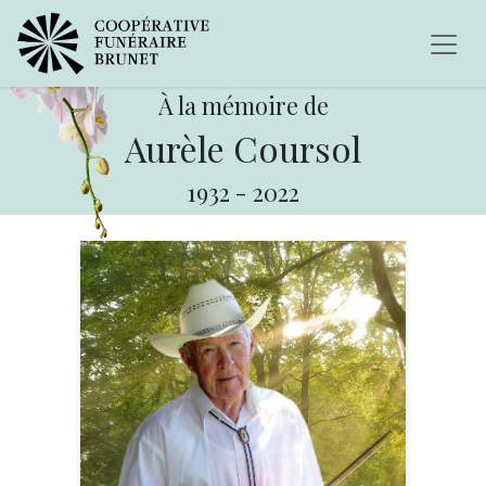
À la mémoire de
Aurèle Coursol
1932
-
2022