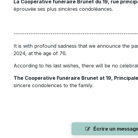
La Coopérative funéraire Brunet du 19, rue princi
éprouvée ses plus sincères condoléances.
---------------------------------------------------------
It is with profound sadness that we announce the 
2024, at the age of 76.
According to his last wishes, there will be no celebr
The Cooperative Funéraire Brunet at 19, Principal
sincere condolences to the family.
Écrire un messag