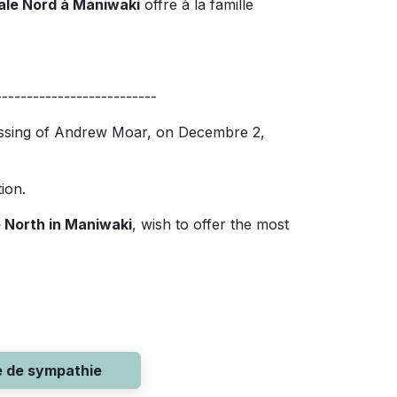
pale Nord à Maniwaki
offre à la famille
--------------------------
passing of Andrew Moar, on Decembre 2,
ation.
e North in Maniwaki
, wish to offer the most
e de sympathie