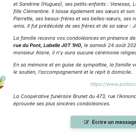
et Sandrine (Hugues), ses petits-enfants : Vanessa, La
fille Clémentine. Il laisse également ses sœurs et son 
Pierrette, ses beaux-frères et ses belles-sœurs, ses n
amis. Il fut prédécédé de ses frères et de sa sœur :
La famille recevra vos condoléances en présence des 
rue du Pont, Labelle J0T 1H0,
le samedi 24 août 2024
monsieur Alarie, il n’y aura aucune cérémonie religie
En sa mémoire et en guise de sympathie, la famille 
le soutien, l’accompagnement et le répit à domicile.
1
https://www.pallia
La Coopérative funéraire Brunet
du 473, rue l’Annonci
éprouvée ses plus sincères condoléances.
Écrire un messag